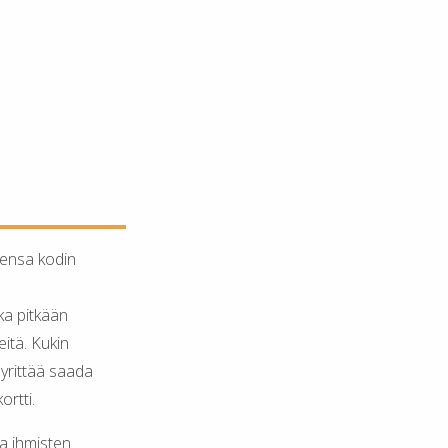
ksensa kodin
nka pitkään
eitä. Kukin
 yrittää saada
ortti.
aa ihmisten