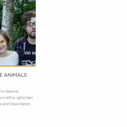
E ANIMALS
 in Helsinki,
om left to right) Alan
eva and Steve Maher.