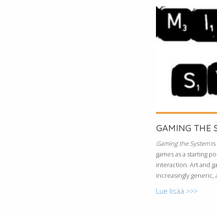
GAMING THE 
Gaming the System
is
games as a starting p
interaction. Art and 
increasingly generic, 
Lue lisää >>>