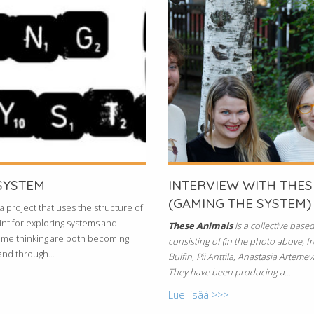
SYSTEM
INTERVIEW WITH THES
(GAMING THE SYSTEM)
 a project that uses the structure of
oint for exploring systems and
These Animals
is a collective based
game thinking are both becoming
consisting of (in the photo above, fr
and through...
Bulfin, Pii Anttila, Anastasia Artem
They have been producing a...
Lue lisää >>>