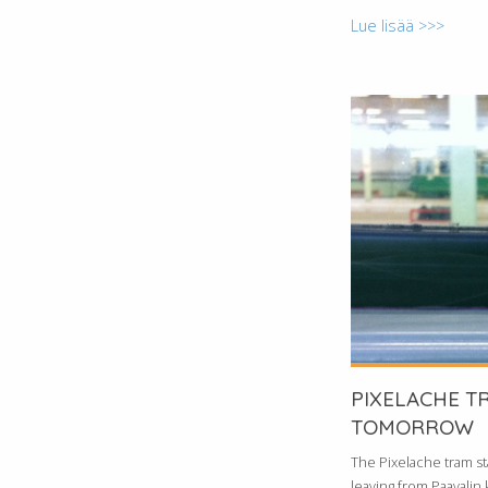
Lue lisää >>>
PIXELACHE T
TOMORROW
The Pixelache tram sta
leaving from Paavalin 