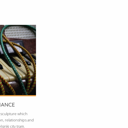
MANCE
 sculpture which
n, relationships and
sinki city tram.