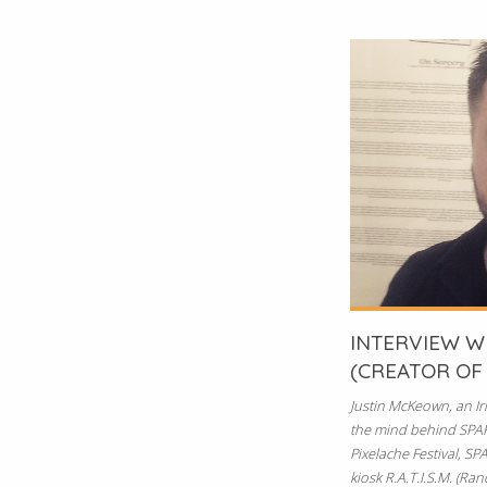
INTERVIEW W
(CREATOR OF R.
Justin McKeown, an Iri
the mind behind SPART
Pixelache Festival, SP
kiosk R.A.T.I.S.M. (Ra