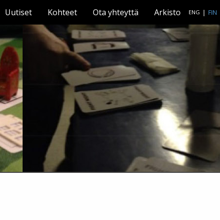
Uutiset
Kohteet
Ota yhteyttä
Arkisto
|
FIN
ENG