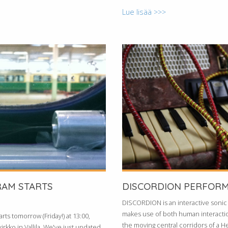
Lue lisää >>>
RAM STARTS
DISCORDION PERFOR
DISCORDION is an interactive sonic
makes use of both human interactio
rts tomorrow (Friday!) at 13:00,
the moving central corridors of a Hel
kirkko in Vallila. We've just updated