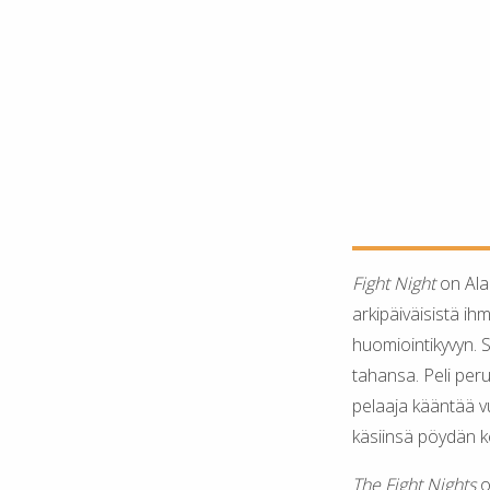
Fight Night
on Alan
arkipäiväisistä ihm
huomiointikyvyn. Si
tahansa. Peli peru
pelaaja kääntää vu
käsiinsä pöydän kes
The Fight Nights
o