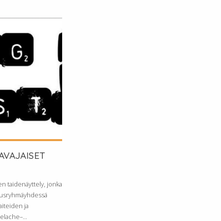
AVAJAISET
n taidenäyttely, jonka
imusryhmäyhdessä
aiteiden ja
elache–...