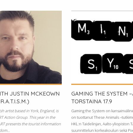
ITH JUSTIN MCKEOWN
GAMING THE SYSTEM –
A.T.I.S.M.)
TORSTAINA 17.9
sh artist based in York, England, is
Gaming the System on kansainväline
 Action Group. This year in the
on tuottanut These Animals –tutk
ART presents the tourist information
HKL:n Taidelinjan, Aalto-yliopiston T
ndom...
suunnittelun korkeakoulun sekä Pix