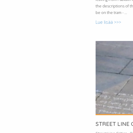
the descriptions of the
be on the tram -
...
Lue lisää >>>
STREET LINE 