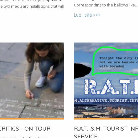
Corresponding to the bellows like...
 two media art installations that will
Lue lisää >>>
CRITICS - ON TOUR
R.A.T.I.S.M. TOURIST 
SERVICE