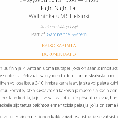
Fight Night flat
Wallininkatu 9B, Helsinki
ilmainen sisäänpääsy!
Part of:
Gaming the System
KATSO KARTALLA
DOKUMENTAATIO
 Bulfinin ja Pii Anttilan luoma lautapeli, joka on saanut innoitu
issuhteista. Peli vaatii vain yhden taidon - tarkan yksityiskohtien
ihen voi osallistua 3-10 ihmistä kerrallaan, ja sitä voi pelata kui
stuu korteille, jotka kuvaavat eri kokoisia ja muotoisia kodin esin
orollaan korttia, ja jos se vastaa jotakin jo pöydällä olevaa, hän
kelle sijoitettua palkintoa ennen toisia pelaajia, joilla on sama k
n yksinkertainen peli, johon kaikki voivat osallistua, ja se vahvist