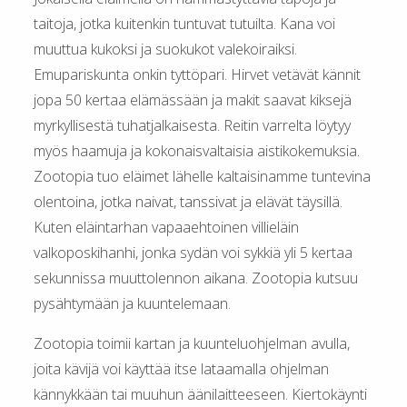
taitoja, jotka kuitenkin tuntuvat tutuilta. Kana voi
muuttua kukoksi ja suokukot valekoiraiksi.
Emupariskunta onkin tyttöpari. Hirvet vetävät kännit
jopa 50 kertaa elämässään ja makit saavat kiksejä
myrkyllisestä tuhatjalkaisesta. Reitin varrelta löytyy
myös haamuja ja kokonaisvaltaisia aistikokemuksia.
Zootopia tuo eläimet lähelle kaltaisinamme tuntevina
olentoina, jotka naivat, tanssivat ja elävät täysillä.
Kuten eläintarhan vapaaehtoinen villieläin
valkoposkihanhi, jonka sydän voi sykkiä yli 5 kertaa
sekunnissa muuttolennon aikana. Zootopia kutsuu
pysähtymään ja kuuntelemaan.
Zootopia toimii kartan ja kuunteluohjelman avulla,
joita kävijä voi käyttää itse lataamalla ohjelman
kännykkään tai muuhun äänilaitteeseen. Kiertokäynti