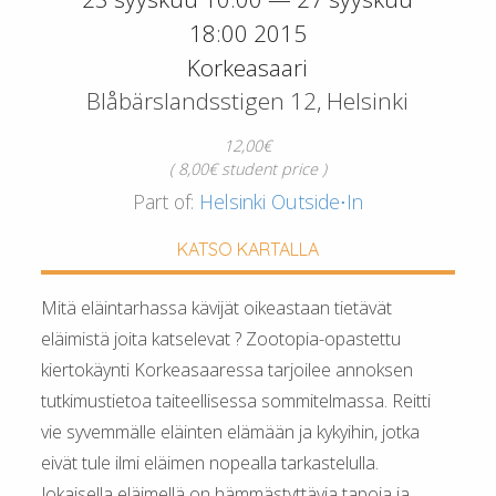
18:00 2015
Korkeasaari
Blåbärslandsstigen 12, Helsinki
12,00€
( 8,00€ student price )
Part of:
Helsinki Outside⋅In
KATSO KARTALLA
Mitä eläintarhassa kävijät oikeastaan tietävät
eläimistä joita katselevat ? Zootopia-opastettu
kiertokäynti Korkeasaaressa tarjoilee annoksen
tutkimustietoa taiteellisessa sommitelmassa. Reitti
vie syvemmälle eläinten elämään ja kykyihin, jotka
eivät tule ilmi eläimen nopealla tarkastelulla.
Jokaisella eläimellä on hämmästyttävia tapoja ja