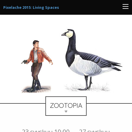
Pixelache 2015: Living Spaces
ZOOTOPIA
23 syyskuu 10:00 — 27 syyskuu