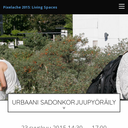
Pixelache 2015: Living Spaces
URBAANI SADONKORJUUPYÖRÄILY
23 syyskuu 2015 14:30 — 17:00