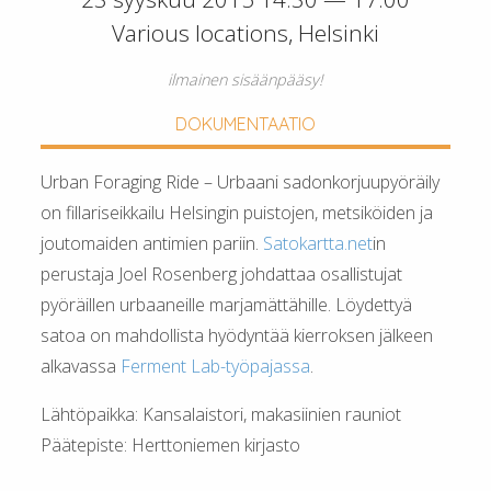
Various locations, Helsinki
ilmainen sisäänpääsy!
DOKUMENTAATIO
Urban Foraging Ride – Urbaani sadonkorjuupyöräily
on fillariseikkailu Helsingin puistojen, metsiköiden ja
joutomaiden antimien pariin.
Satokartta.net
in
perustaja Joel Rosenberg johdattaa osallistujat
pyöräillen urbaaneille marjamättähille. Löydettyä
satoa on mahdollista hyödyntää kierroksen jälkeen
alkavassa
Ferment Lab-työpajassa
.
Lähtöpaikka: Kansalaistori, makasiinien rauniot
Päätepiste: Herttoniemen kirjasto